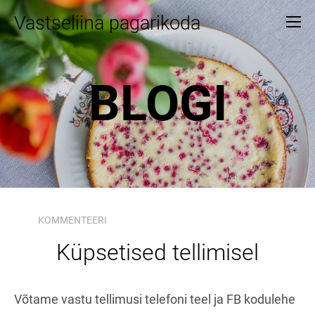
Vastseliina pagarikoda
BLOGI
KOMMENTEERI
Küpsetised tellimisel
Võtame vastu tellimusi telefoni teel ja FB kodulehe