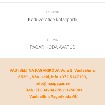
EELMINE
Koduvorstide katsepartii
JÄRGMINE
PAGARIKODA AVATUD
VASTSELIINA PAGARIKODA Võru 2, Vastseliina,
65201, Võru vald, info:+372 5147199,
info@maapagar.ee
IBAN: EE834204278611258901
Vastseliina Pagarikoda OÜ